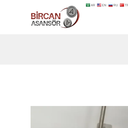
AR
EN
RU
T