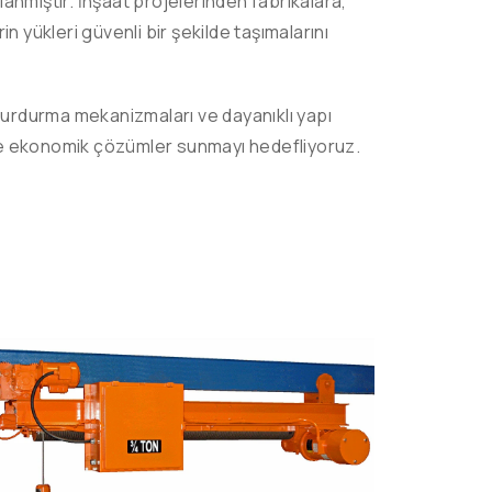
lanmıştır. İnşaat projelerinden fabrikalara,
n yükleri güvenli bir şekilde taşımalarını
m durdurma mekanizmaları ve dayanıklı yapı
li ve ekonomik çözümler sunmayı hedefliyoruz.