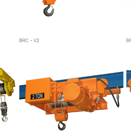
BRC – V2
B