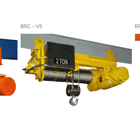
BRC – V5
B