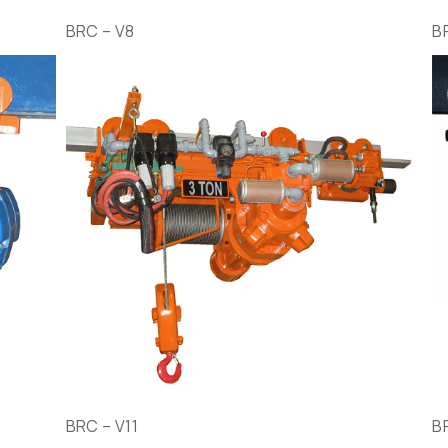
BRC – V8
B
BRC – V11
B