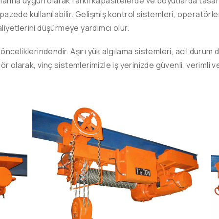
larına uygun olarak farklı kapasitelerde ve boyutlarda tasar
azede kullanılabilir. Gelişmiş kontrol sistemleri, operatörleri
maliyetlerini düşürmeye yardımcı olur.
 önceliklerindendir. Aşırı yük algılama sistemleri, acil duru
nsör olarak, vinç sistemlerimizle iş yerinizde güvenli, verim