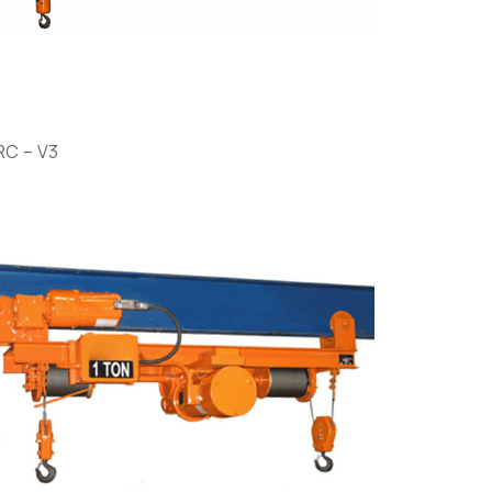
RC – V3