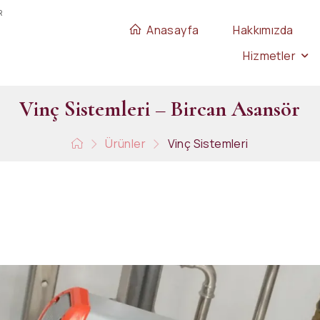
R
Anasayfa
Hakkımızda
Hizmetler
V
i
n
ç
S
i
s
t
e
m
l
e
r
i
–
B
i
r
c
a
n
A
s
a
n
s
ö
r
Ürünler
Vinç Sistemleri