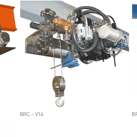
BRC – V14
B