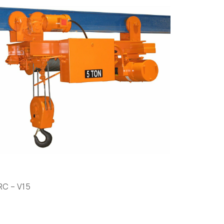
RC – V15