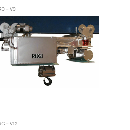
RC – V9
RC – V12