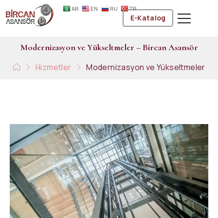
AR
EN
RU
TR
E-Katalog
M
o
d
e
r
n
i
z
a
s
y
o
n
v
e
Y
ü
k
s
e
l
t
m
e
l
e
r
–
B
i
r
c
a
n
A
s
a
n
s
ö
r
Hizmetler
Modernizasyon ve Yükseltmeler