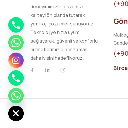
(+9
deneyimimizle, güveni ve
kaliteyi ön planda tutarak
Göne
yenilikçi çözümler sunuyoruz.
Teknolojiye hızla uyum
Malkoç
sağlayarak, güvenli ve konforlu
Caddes
hizmetlerimizle her zaman
(+9
daha iyisini hedefliyoruz.
Birc
ide chaty