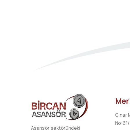
Merk
Çınar 
No:61/
Asansör sektöründeki