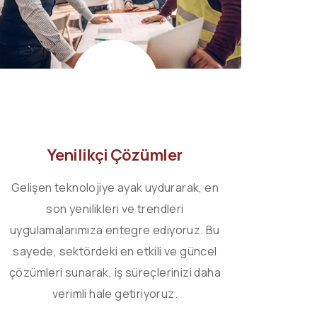
Yenilikçi Çözümler
Gelişen teknolojiye ayak uydurarak, en
Sekt
son yenilikleri ve trendleri
tecrüb
uygulamalarımıza entegre ediyoruz. Bu
hizme
sayede, sektördeki en etkili ve güncel
pro
çözümleri sunarak, iş süreçlerinizi daha
çal
verimli hale getiriyoruz.