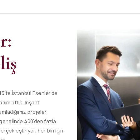
r:
liş
015’te İstanbul Esenler’de
adım attık. İnşaat
amladığımız projeler
 genelinde 400’den fazla
çekleştiriyor, her biri için