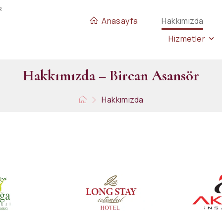
R
Anasayfa
Hakkımızda
Hizmetler
H
a
k
k
ı
m
ı
z
d
a
–
B
i
r
c
a
n
A
s
a
n
s
ö
r
Hakkımızda