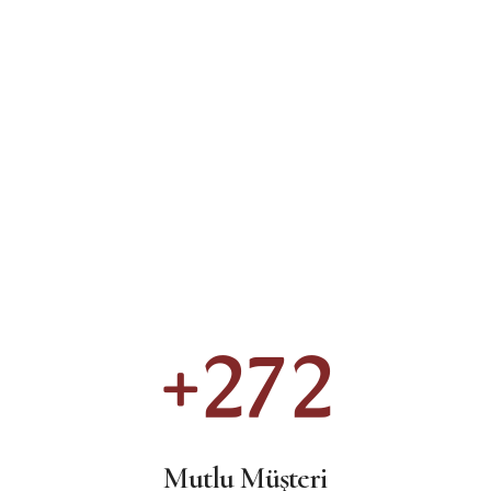
+
386
Mutlu Müşteri