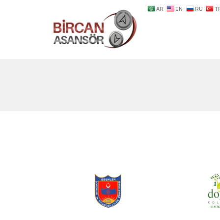
AR
EN
RU
T