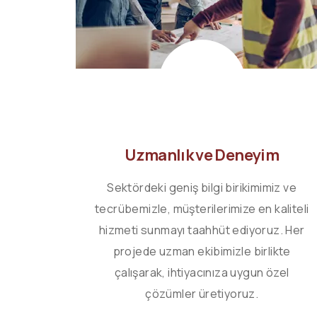
Uzmanlık ve Deneyim
ak, en
Sektördeki geniş bilgi birikimimiz ve
tecrübemizle, müşterilerimize en kaliteli
uz. Bu
hizmeti sunmayı taahhüt ediyoruz. Her
güncel
projede uzman ekibimizle birlikte
zi daha
çalışarak, ihtiyacınıza uygun özel
çözümler üretiyoruz.