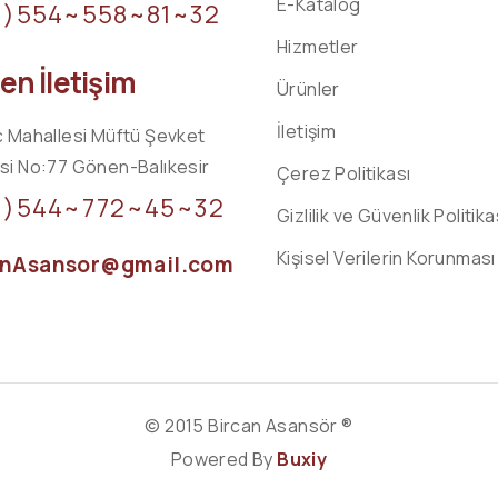
E-Katalog
0)554~558~81~32
Hizmetler
n İletişim
Ürünler
İletişim
 Mahallesi Müftü Şevket
i No:77 Gönen-Balıkesir
Çerez Politikası
0)544~772~45~32
Gizlilik ve Güvenlik Politika
Kişisel Verilerin Korunması
anAsansor@gmail.com
© 2015 Bircan Asansör ®
Powered By
Buxiy