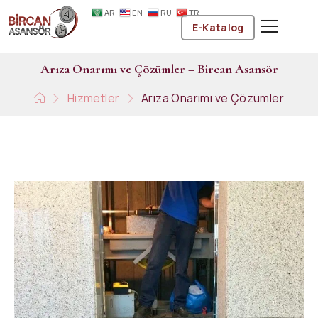
AR
EN
RU
TR
E-Katalog
A
r
ı
z
a
O
n
a
r
ı
m
ı
v
e
Ç
ö
z
ü
m
l
e
r
–
B
i
r
c
a
n
A
s
a
n
s
ö
r
Hizmetler
Arıza Onarımı ve Çözümler