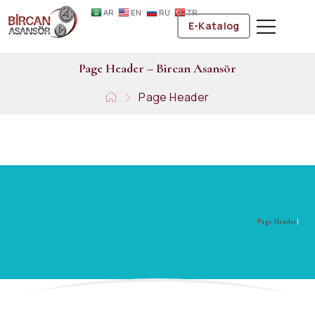
AR
EN
RU
TR
E-Katalog
P
a
g
e
H
e
a
d
e
r
–
B
i
r
c
a
n
A
s
a
n
s
ö
r
Page Header
P
a
g
e
H
e
a
d
e
r