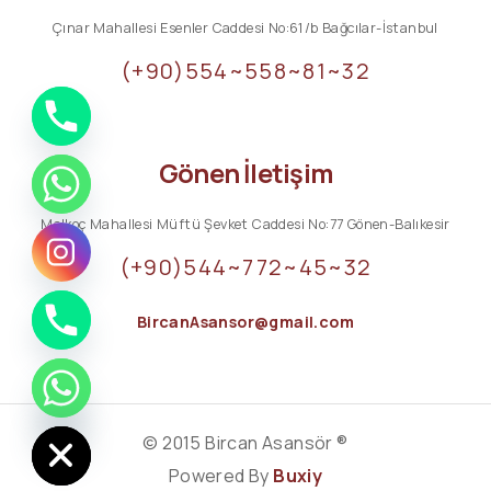
Çınar Mahallesi Esenler Caddesi No:61/b Bağcılar-İstanbul
(+90)554~558~81~32
Gönen İletişim
Malkoç Mahallesi Müftü Şevket Caddesi No:77 Gönen-Balıkesir
(+90)544~772~45~32
BircanAsansor@gmail.com
ide chaty
© 2015 Bircan Asansör ®
Powered By
Buxiy