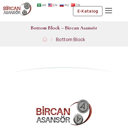
AR
EN
RU
TR
E-Katalog
B
o
t
t
o
m
B
l
o
c
k
–
B
i
r
c
a
n
A
s
a
n
s
ö
r
Bottom Block