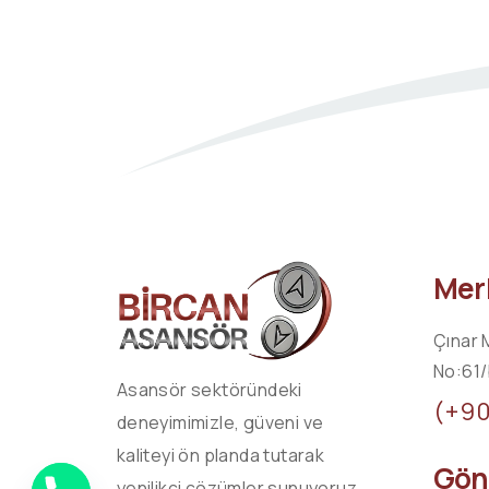
Merk
Çınar 
No:61/
Asansör sektöründeki
(+9
deneyimimizle, güveni ve
kaliteyi ön planda tutarak
Göne
yenilikçi çözümler sunuyoruz.