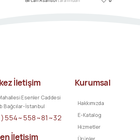
Bircan Asansör
tarafından
0
ez İletişim
Kurumsal
Mahallesi Esenler Caddesi
Hakkımızda
b Bağcılar-İstanbul
E-Katalog
0)554~558~81~32
Hizmetler
n İletişim
Ürünler