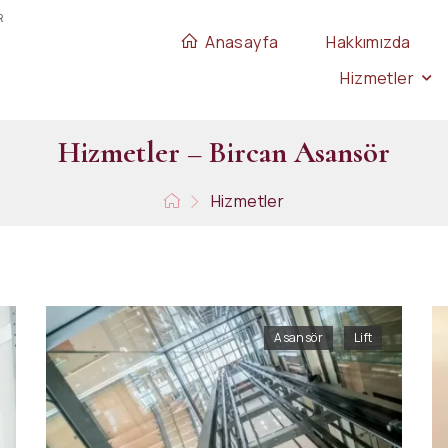
R
Anasayfa
Hakkımızda
Hizmetler
H
i
z
m
e
t
l
e
r
–
B
i
r
c
a
n
A
s
a
n
s
ö
r
Hizmetler
Asansör
,
Lift