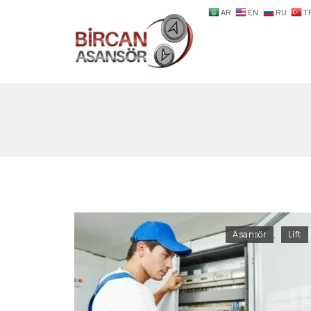
AR
EN
RU
T
Asansör
,
Lift