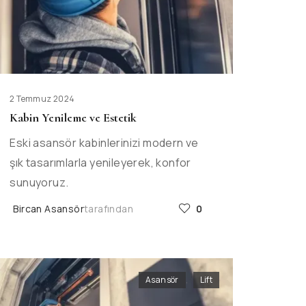
2 Temmuz 2024
Kabin Yenileme ve Estetik
Eski asansör kabinlerinizi modern ve
şık tasarımlarla yenileyerek, konfor
sunuyoruz.
Bircan Asansör
tarafından
0
Asansör
,
Lift